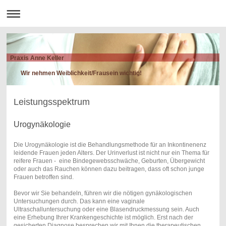
Praxis Anne Keller
Wir nehmen Weiblichkeit/Frausein wichtig!
Leistungsspektrum
Urogynäkologie
Die Urogynäkologie ist die Behandlungsmethode für an Inkontinenenz
leidende Frauen jeden Alters. Der Urinverlust ist nicht nur ein Thema für
reifere Frauen - eine Bindegewebsschwäche, Geburten, Übergewicht
oder auch das Rauchen können dazu beitragen, dass oft schon junge
Frauen betroffen sind.
Bevor wir Sie behandeln, führen wir die nötigen gynäkologischen
Untersuchungen durch. Das kann eine vaginale
Ultraschalluntersuchung oder eine Blasendruckmessung sein. Auch
eine Erhebung Ihrer Krankengeschichte ist möglich. Erst nach der
gesicherten Diagnose besprechen wir mit Ihnen die therapeutischen